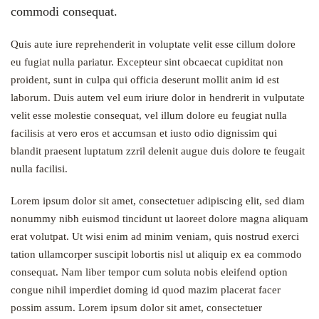
commodi consequat.
Quis aute iure reprehenderit in voluptate velit esse cillum dolore
eu fugiat nulla pariatur. Excepteur sint obcaecat cupiditat non
proident, sunt in culpa qui officia deserunt mollit anim id est
laborum. Duis autem vel eum iriure dolor in hendrerit in vulputate
velit esse molestie consequat, vel illum dolore eu feugiat nulla
facilisis at vero eros et accumsan et iusto odio dignissim qui
blandit praesent luptatum zzril delenit augue duis dolore te feugait
nulla facilisi.
Lorem ipsum dolor sit amet, consectetuer adipiscing elit, sed diam
nonummy nibh euismod tincidunt ut laoreet dolore magna aliquam
erat volutpat. Ut wisi enim ad minim veniam, quis nostrud exerci
tation ullamcorper suscipit lobortis nisl ut aliquip ex ea commodo
consequat. Nam liber tempor cum soluta nobis eleifend option
congue nihil imperdiet doming id quod mazim placerat facer
possim assum. Lorem ipsum dolor sit amet, consectetuer