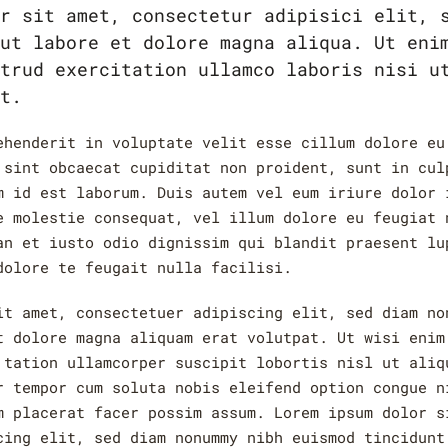
r sit amet, consectetur adipisici elit, 
ut labore et dolore magna aliqua. Ut eni
trud exercitation ullamco laboris nisi u
t.
ehenderit in voluptate velit esse cillum dolore eu
 sint obcaecat cupiditat non proident, sunt in cul
m id est laborum. Duis autem vel eum iriure dolor 
e molestie consequat, vel illum dolore eu feugiat 
an et iusto odio dignissim qui blandit praesent lu
dolore te feugait nulla facilisi.
it amet, consectetuer adipiscing elit, sed diam no
t dolore magna aliquam erat volutpat. Ut wisi enim
 tation ullamcorper suscipit lobortis nisl ut aliq
r tempor cum soluta nobis eleifend option congue n
m placerat facer possim assum. Lorem ipsum dolor s
cing elit, sed diam nonummy nibh euismod tincidunt