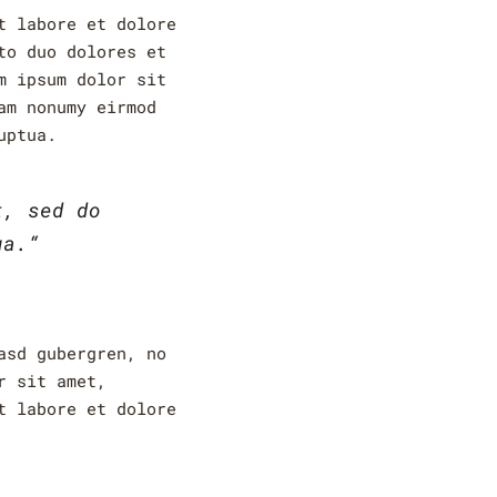
t labore et dolore
to duo dolores et
m ipsum dolor sit
am nonumy eirmod
uptua.
t, sed do
ua.“
asd gubergren, no
r sit amet,
t labore et dolore