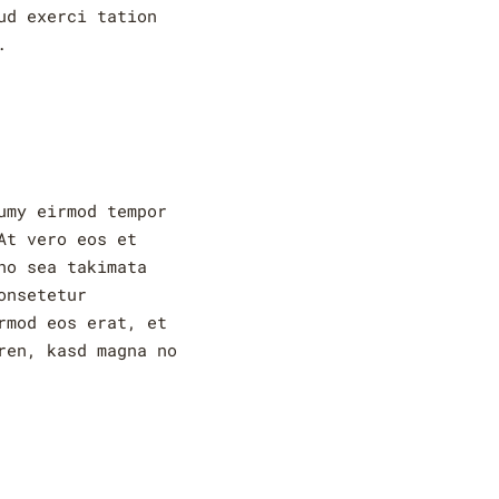
ud exerci tation
.
umy eirmod tempor
At vero eos et
no sea takimata
onsetetur
rmod eos erat, et
ren, kasd magna no