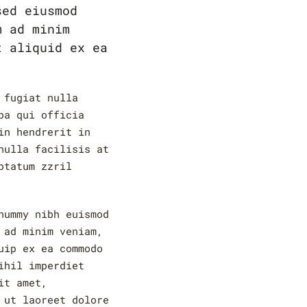
sed eiusmod
m ad minim
t aliquid ex ea
 fugiat nulla
pa qui officia
in hendrerit in
nulla facilisis at
ptatum zzril
nummy nibh euismod
 ad minim veniam,
uip ex ea commodo
ihil imperdiet
it amet,
 ut laoreet dolore