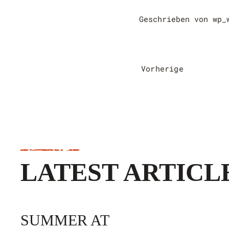
Geschrieben von
wp_
Vorherige
LATEST ARTICL
SUMMER AT