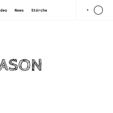
ideo
News
Störche
EASON