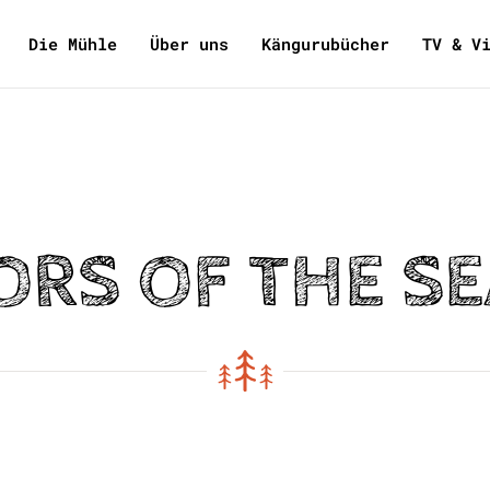
Die Mühle
Über uns
Kängurubücher
TV & V
ORS OF THE S